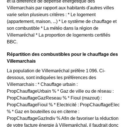
et la différence de dépense énergétique des
Villemarchais par rapport aux habitants d'autres villes
varie selon plusieurs critères : * Le logement
(appartement, maison, ...) * Le système de chauffage et
son combustible * La météo dans la région de
Villemaréchal * La proportion de logements certifiés
BBC.
Répartition des combustibles pour le chauffage des
Villemarchais
La population de Villemaréchal préfère 1 096. Ci-
dessous, sont indiquées les préférences des
Villemarchais : * Chauffage urbain :
PropChauffageUrbain % * Gaz de ville ou de réseau :
PropChauffageGazReseau % * Fioul (mazout) :
PropChauffageFioul % * Electricité : PropChauffageElec
% * Gaz en bouteilles ou en citerne :
PropChauffageGazIndiv % Afin de favoriser la réduction
de votre facture énergie à Villemaréchal, il faudrait donc