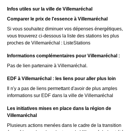
Couverture Maladie Universelle. Avec ce tarif, les 100
Cette option n'est plus disponible et ne concerne que les
premiers KWh de chaque mois sont moins chers, et
Infos utiles sur la ville de Villemaréchal
clients Villemarchais l'ayant choisie avant 1998. Elle
permettent ainsi de réduire sa facture d'électricité si l'on
différencie deux tarifs : pendant 22 jours le prix de
Comparer le prix de l'essence à Villemaréchal
fait attention à sa consommation à Villemaréchal. Ce
l'électricité est quatre fois plus cher, tandis que tous les
Si vous souhaitez diminuer vos dépenses énergétiques,
tarif existe chez la plupart des fournisseurs d'électricité
autres jours de l'année, le prix est 20% moins cher par
vous trouverez ci-dessous la liste des stations les plus
de France et est disponible pour les Villemarchais
rapport au tarif normal à Villemaréchal. ⚡💸
proches de Villemaréchal : ListeStations
éligibles. 💡🏠
Informations complémentaires pour Villemaréchal :
Pas de lien partenaire à Villemaréchal.
EDF à Villemaréchal : les liens pour aller plus loin
Il n'y a pas de liens permettant d'avoir de plus amples
informations sur EDF dans la ville de Villemaréchal
Les initiatives mises en place dans la région de
Villemaréchal
Plusieurs actions menées dans le cadre de la transition