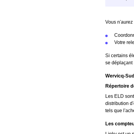
Vous n'aurez 
Coordonn
Votre re
Si certains é
se déplaçant 
Wervicq-Sud :
Répertoire 
Les ELD sont 
distribution d
tels que l'ac
Les compteur
Linky est un 