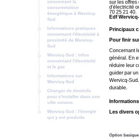
concernant la
sur les offre
d'électricité
consommation
70 25 21 40.
énergétique à Wervicq-
Edf Wervicq
Sud
Informations pratiques
Principaux 
concernant l'électricité à
Pour finir s
proximité de Wervicq-
Sud
Concernant le
Wervicq-Sud : infos
général. En e
concernant l'électricité
réduire leur 
et le gaz
guider par un
Informations sur
Wervicq-Sud. 
Wervicq-Sud
durable.
Changer de domicile
pour s'installer dans une
Informations
ville voisine.
Wervicq-Sud : l'énergie
Les divers o
qui y est produite