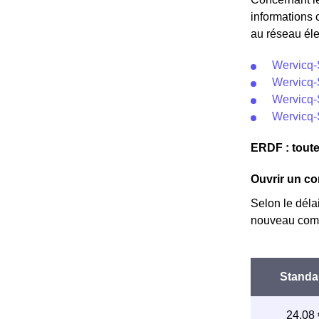
informations 
au réseau éle
Wervicq-
Wervicq-
Wervicq-
Wervicq-
ERDF : toute
Ouvrir un co
Selon le déla
nouveau comp