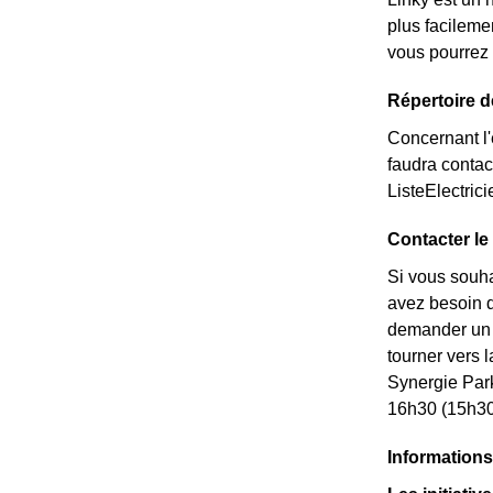
plus facileme
vous pourrez 
Répertoire d
Concernant l'é
faudra contac
ListeElectric
Contacter le
Si vous souha
avez besoin de
demander un *
tourner vers 
Synergie Par
16h30 (15h30 
Information