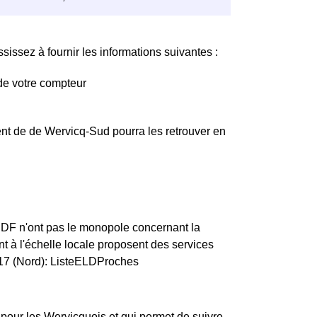
issez à fournir les informations suivantes :
de votre compteur
nt de de Wervicq-Sud pourra les retrouver en
ERDF n'ont pas le monopole concernant la
ant à l'échelle locale proposent des services
9117 (Nord): ListeELDProches
 pour les Wervicquois et qui permet de suivre