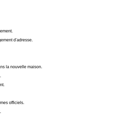
gement.
ngement d'adresse.
dans la nouvelle maison.
.
nt.
es officiels.
.