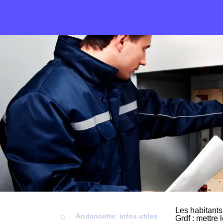
Les habitants
Andancette: infos utiles
Grdf : mettre 