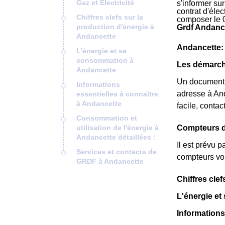
Gaz et Electricité
s'informer su
contrat d'éle
Chiffres clefs sur la
composer le 
production d'énergie à
Grdf Andance
Andancette
Andancette: i
L'énergie et sa
consommation à
Les démarche
Andancette
Un document
Informations
adresse à And
essentielles à connaître
à Andancette
facile, conta
Consommation et
utilisation de l'énergie à
Compteurs de
Andancette détaillées :
Il est prévu 
Services et contacts de
compteurs vou
GRDF à Andancette
Chiffres cle
L'énergie e
Informations