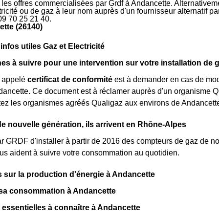
r les offres commercialisées par Grdf à Andancette. Alternativem
ctricité ou de gaz à leur nom auprès d'un fournisseur alternatif 
09 70 25 21 40.
tte (26140)
nfos utiles Gaz et Electricité
s à suivre pour une intervention sur votre installation de 
 appelé
certificat de conformité
est à demander en cas de modi
ancette. Ce document est à réclamer auprès d'un organisme Qu
ctez les organismes agréés Qualigaz aux environs de Andancett
 nouvelle génération, ils arrivent en Rhône-Alpes
par GRDF d'installer à partir de 2016 des compteurs de gaz de 
s aident à suivre votre consommation au quotidien.
fs sur la production d'énergie à Andancette
t sa consommation à Andancette
 essentielles à connaître à Andancette