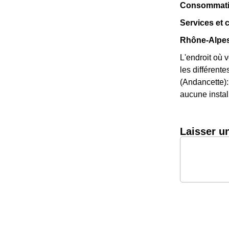
Consommation
Services et
Rhône-Alpes
L'endroit où 
les différente
(Andancette):
aucune install
Laisser u