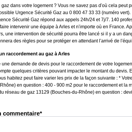
gaz dans votre logement ? Vous ne savez pas d'où cela peut prov
ssible Urgence Sécurité Gaz au 0 800 47 33 33 (numéro vert). 
ence Sécurité Gaz répond aux appels 24h/24 et 7j/7. 140 profes
à faire intervenir une équipe à Arles et n'importe où en France. 
s, une intervention de sécurité pourra être lancé si il y a un da
nnera des règles pour se protéger en attendant l'arrivé de l'équi
un raccordement au gaz à Arles
re une demande de devis pour le raccordement de votre logeme
mpte quelques critères pouvant impacter le montant du devis. En 
ous habitez peut faire varier les prix de la façon suivante : * Vo
hône) en question : 400 - 900 m2 pour le raccordement et la m
du réseau de gaz 13129 (Bouches-du-Rhône) en question : devis
n commentaire*