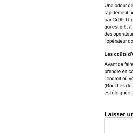
Une odeur de 
rapidement po
par GrDF, Urg
qui est prêt 
des opérateur
l'opérateur do
Les coûts d'
Avant de fai
prendre en co
l'endroit où v
(Bouches-du-R
est éloignée 
Laisser u