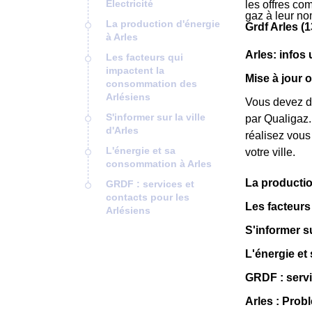
Electricité
les offres com
gaz à leur no
La production d'énergie
Grdf Arles (
à Arles
Arles: infos 
Les facteurs qui
impactent la
Mise à jour 
consommation des
Arlésiens
Vous devez de
S'informer sur la ville
par Qualigaz.
d'Arles
réalisez vous
L'énergie et sa
votre ville.
consommation à Arles
La productio
GRDF : services et
contacts pour les
Les facteurs
Arlésiens
S'informer su
L'énergie et
GRDF : servi
Arles : Probl