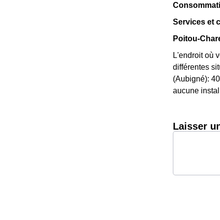
Consommation
Services et
Poitou-Chare
L'endroit où 
différentes si
(Aubigné): 40
aucune install
Laisser u