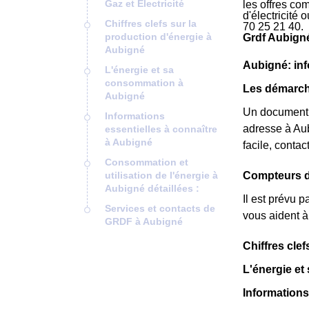
Gaz et Electricité
les offres co
d'électricité
Chiffres clefs sur la
70 25 21 40.
production d'énergie à
Grdf Aubigné
Aubigné
Aubigné: info
L'énergie et sa
consommation à
Les démarche
Aubigné
Un document
Informations
adresse à Au
essentielles à connaître
à Aubigné
facile, conta
Consommation et
utilisation de l'énergie à
Compteurs de
Aubigné détaillées :
Il est prévu 
Services et contacts de
vous aident à
GRDF à Aubigné
Chiffres cle
L'énergie e
Informations