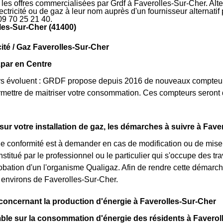
r les offres commercialisées par Grdf à Faverolles-Sur-Cher. Alt
électricité ou de gaz à leur nom auprès d'un fournisseur alternati
09 70 25 21 40.
les-Sur-Cher (41400)
cité / Gaz Faverolles-Sur-Cher
par en Centre
s évoluent : GRDF propose depuis 2016 de nouveaux compteur
mettre de maitriser votre consommation. Ces compteurs seront d
 sur votre installation de gaz, les démarches à suivre à Fav
 de conformité est à demander en cas de modification ou de mise
titué par le professionnel ou le particulier qui s'occupe des trav
robation d'un l'organisme Qualigaz. Afin de rendre cette démarc
 environs de Faverolles-Sur-Cher.
 concernant la production d'énergie à Faverolles-Sur-Cher
le sur la consommation d'énergie des résidents à Faverol