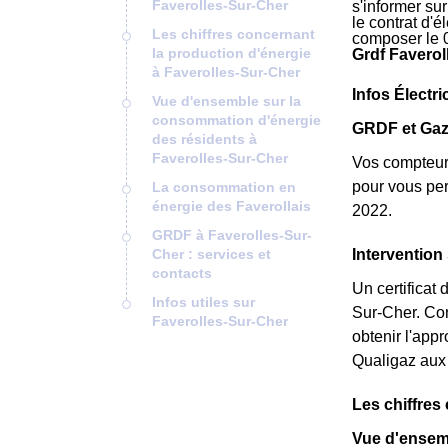
Faverolles-Sur-Cher
s'informer su
le contrat d'
Les chiffres concernant
composer le 
la production d'énergie
Grdf Faverol
à Faverolles-Sur-Cher
Infos Électri
Vue d'ensemble sur la
consommation d'énergie
GRDF et Gaz
des résidents à
Faverolles-Sur-Cher
Vos compteur
pour vous per
La consommation en
énergie des Faverollais
2022.
GRDF à Faverolles-Sur-
Cher : services et
Intervention
contacts
Un certificat
Infos utiles sur
Sur-Cher. Cons
Faverolles-Sur-Cher
obtenir l'app
Qualigaz aux
Les chiffres
Vue d'ensemb