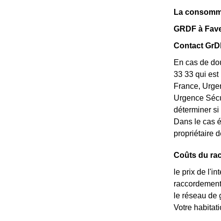
La consomma
GRDF à Faver
Contact GrDF
En cas de dou
33 33 qui est
France, Urgen
Urgence Sécur
déterminer si
Dans le cas é
propriétaire d
Coûts du ra
le prix de l'i
raccordement 
le réseau de 
Votre habitat