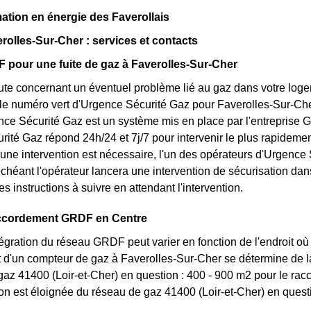
tion en énergie des Faverollais
olles-Sur-Cher : services et contacts
 pour une fuite de gaz à Faverolles-Sur-Cher
te concernant un éventuel problème lié au gaz dans votre logeme
 le numéro vert d'Urgence Sécurité Gaz pour Faverolles-Sur-Cher
ce Sécurité Gaz est un système mis en place par l'entreprise 
ité Gaz répond 24h/24 et 7j/7 pour intervenir le plus rapideme
 une intervention est nécessaire, l'un des opérateurs d'Urgence S
chéant l'opérateur lancera une intervention de sécurisation da
es instructions à suivre en attendant l'intervention.
ccordement GRDF en Centre
ntégration du réseau GRDF peut varier en fonction de l'endroit où v
d'un compteur de gaz à Faverolles-Sur-Cher se détermine de la 
gaz 41400 (Loir-et-Cher) en question : 400 - 900 m2 pour le rac
ion est éloignée du réseau de gaz 41400 (Loir-et-Cher) en questi