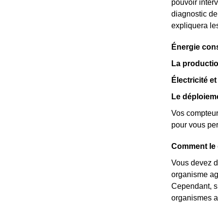
pouvoir inter
diagnostic de
expliquera le
Énergie con
La productio
Électricité e
Le déploiem
Vos compteur
pour vous per
Comment le 
Vous devez de
organisme agr
Cependant, si
organismes ag