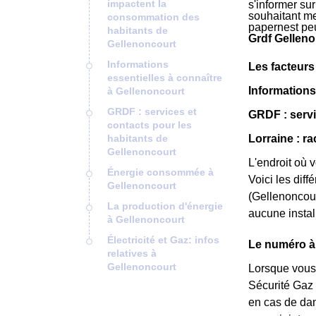
impactent la
s'informer su
souhaitant met
consommation des
papernest pe
habitants de
Grdf Gelleno
Gellenoncourt
Informations
Les facteurs
essentielles à connaître
Informations
à Gellenoncourt
GRDF : services et
GRDF : servi
contacts pour les
habitants de
Lorraine : r
Gellenoncourt
L'endroit où 
Énergie consommée à
Voici les diff
Gellenoncourt
(Gellenoncour
La production d'énergie
aucune install
à Gellenoncourt
Électricité et Gaz: infos
Le numéro à 
relatives à
Gellenoncourt
Lorsque vous 
Sécurité Gaz 
en cas de dan