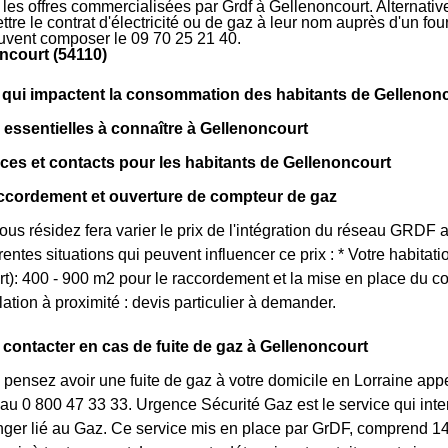
r les offres commercialisées par Grdf à Gellenoncourt. Alternati
tre le contrat d'électricité ou de gaz à leur nom auprès d'un four
uvent composer le 09 70 25 21 40.
ncourt (54110)
 qui impactent la consommation des habitants de Gellenon
 essentielles à connaître à Gellenoncourt
ces et contacts pour les habitants de Gellenoncourt
accordement et ouverture de compteur de gaz
vous résidez fera varier le prix de l'intégration du réseau GRD
érentes situations qui peuvent influencer ce prix : * Votre habit
t): 400 - 900 m2 pour le raccordement et la mise en place du com
ation à proximité : devis particulier à demander.
contacter en cas de fuite de gaz à Gellenoncourt
pensez avoir une fuite de gaz à votre domicile en Lorraine ap
au 0 800 47 33 33. Urgence Sécurité Gaz est le service qui inte
ger lié au Gaz. Ce service mis en place par GrDF, comprend 140