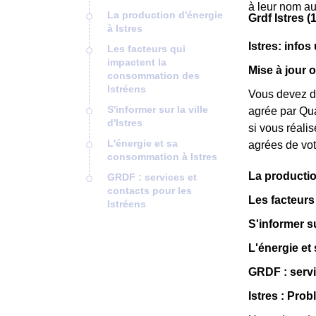
à leur nom au
La production d'énergie
Grdf Istres (
à Istres
Istres: infos 
Les facteurs qui
impactent la
Mise à jour o
consommation des
Istréens
Vous devez de
S'informer sur la ville
agrée par Qua
d'Istres
si vous réali
L'énergie et sa
agrées de votr
consommation à Istres
La productio
GRDF : services et
contacts pour les
Les facteurs
Istréens
S'informer sur
L'énergie et
GRDF : servi
Istres : Prob