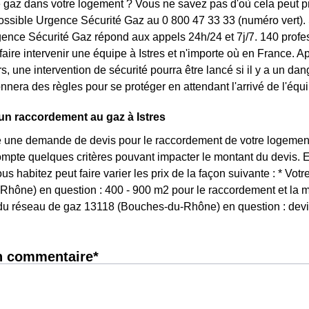
gaz dans votre logement ? Vous ne savez pas d'où cela peut prov
ssible Urgence Sécurité Gaz au 0 800 47 33 33 (numéro vert). 
ence Sécurité Gaz répond aux appels 24h/24 et 7j/7. 140 profes
à faire intervenir une équipe à Istres et n'importe où en France. 
s, une intervention de sécurité pourra être lancé si il y a un da
nnera des règles pour se protéger en attendant l'arrivé de l'équi
un raccordement au gaz à Istres
re une demande de devis pour le raccordement de votre logeme
mpte quelques critères pouvant impacter le montant du devis. En 
ous habitez peut faire varier les prix de la façon suivante : * Vo
hône) en question : 400 - 900 m2 pour le raccordement et la m
du réseau de gaz 13118 (Bouches-du-Rhône) en question : devis
n commentaire*