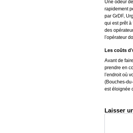
Une odeur de 
rapidement po
par GrDF, Urg
qui est prêt 
des opérateur
l'opérateur do
Les coûts d'
Avant de fai
prendre en co
l'endroit où v
(Bouches-du-R
est éloignée 
Laisser u