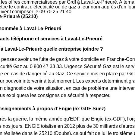
r les offres commercialisées par Grdf à Laval-Le-Prieuré. Altern
tre le contrat d'électricité ou de gaz à leur nom auprès d'un four
uvent composer le 09 70 25 21 40.
e-Prieuré (25210)
sommée à Laval-Le-Prieuré
cts téléphone et services à Laval-Le-Prieuré
 à Laval-Le-Prieuré quelle entreprise joindre ?
 pensez avoir une fuite de gaz à votre domicile en Franche-Co
urité Gaz au 0 800 47 33 33. Urgence Sécurité Gaz est le servic
ce en cas de danger lié au Gaz. Ce service mis en place par Gr
pour pouvoir intervenir à tout moment. Les experts déterminent gr
un diagnostic de votre situation, en cas de problème une interve
ous expliquera les consignes de sécurité à respecter.
nseignements à propos d'Engie (ex GDF Suez)
près la guerre, la même année qu'EDF, que Engie (ex-GDF), l'orga
 nos jours, ENGIE totalise en 2012 plus de 30 milliards d'euros d
réalisée dans le 25210 (Doubs), ce qui fait de lui le troisièm