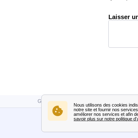
Laisser u
Grdf
Doubs
Laval-Le-Prieuré