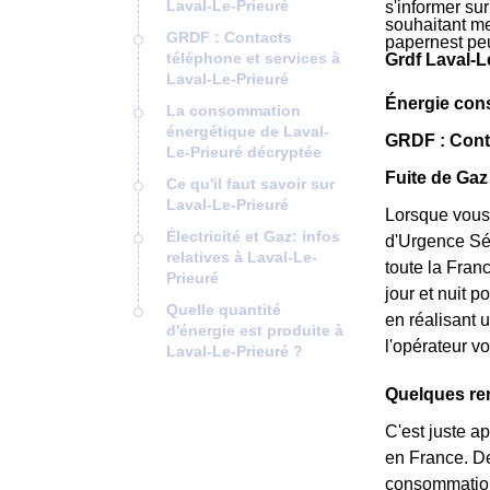
Laval-Le-Prieuré
s'informer su
souhaitant met
GRDF : Contacts
papernest pe
téléphone et services à
Grdf Laval-L
Laval-Le-Prieuré
Énergie con
La consommation
énergétique de Laval-
GRDF : Conta
Le-Prieuré décryptée
Fuite de Gaz
Ce qu'il faut savoir sur
Laval-Le-Prieuré
Lorsque vous
Électricité et Gaz: infos
d'Urgence Séc
relatives à Laval-Le-
toute la Fran
Prieuré
jour et nuit 
Quelle quantité
en réalisant 
d'énergie est produite à
l'opérateur v
Laval-Le-Prieuré ?
Quelques re
C'est juste a
en France. De
consommation 