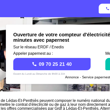
Ouverture de votre compteur d'électricit
minutes avec papernest
Sur le réseau ERDF / Enedis
Appeler papernest au :
Me
09 70 25 21 40
Ouvert du Lundi au Dimanche de 8h00 à 21h
Annonce - Service papernest
 de Lédas-Et-Penthiès peuvent composer le numéro national du 
 mettre le contrat d'électricité ou de gaz à leur nom directement 
r les offres commercialisées par Grdf à Lédas-Et-Penthiès. Alter