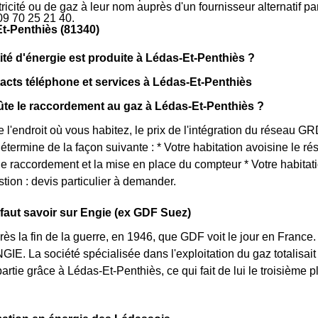
ctricité ou de gaz à leur nom auprès d'un fournisseur alternatif 
09 70 25 21 40.
t-Penthiès (81340)
ité d'énergie est produite à Lédas-Et-Penthiès ?
cts téléphone et services à Lédas-Et-Penthiès
te le raccordement au gaz à Lédas-Et-Penthiès ?
e l'endroit où vous habitez, le prix de l'intégration du réseau
étermine de la façon suivante : * Votre habitation avoisine le r
e raccordement et la mise en place du compteur * Votre habita
stion : devis particulier à demander.
l faut savoir sur Engie (ex GDF Suez)
près la fin de la guerre, en 1946, que GDF voit le jour en Franc
IE. La société spécialisée dans l'exploitation du gaz totalisait 
 partie grâce à Lédas-Et-Penthiès, ce qui fait de lui le troisièm