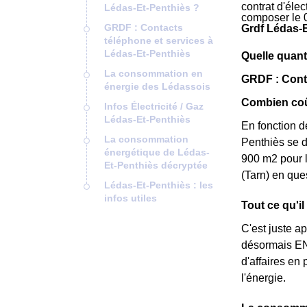
contrat d'éle
Lédas-Et-Penthiès ?
composer le 
GRDF : Contacts
Grdf Lédas-E
téléphone et services à
Lédas-Et-Penthiès
Quelle quant
La consommation en
GRDF : Conta
énergie des Lédassois
Combien coû
Infos Électricité / Gaz
Lédas-Et-Penthiès
En fonction d
La consommation
Penthiès se d
énergétique de Lédas-
900 m2 pour l
Et-Penthiès décryptée
(Tarn) en que
Lédas-Et-Penthiès : les
infos utiles
Tout ce qu'i
C'est juste a
désormais ENG
d'affaires en
l'énergie.