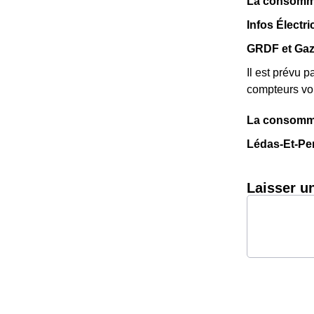
La consomma
Infos Électri
GRDF et Gaz
Il est prévu 
compteurs vou
La consomma
Lédas-Et-Pent
Laisser u