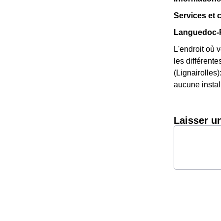
Services et 
Languedoc-R
L'endroit où 
les différente
(Lignairolles
aucune install
Laisser u