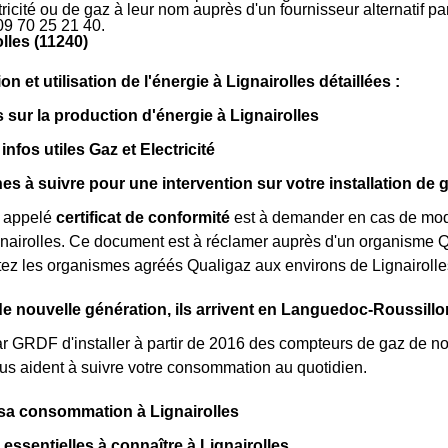
ctricité ou de gaz à leur nom auprès d'un fournisseur alternatif 
09 70 25 21 40.
lles (11240)
et utilisation de l'énergie à Lignairolles détaillées :
s sur la production d'énergie à Lignairolles
 infos utiles Gaz et Electricité
s à suivre pour une intervention sur votre installation de g
 appelé
certificat de conformité
est à demander en cas de modi
nairolles. Ce document est à réclamer auprès d'un organisme Q
ctez les organismes agréés Qualigaz aux environs de Lignairolle
 nouvelle génération, ils arrivent en Languedoc-Roussillo
par GRDF d'installer à partir de 2016 des compteurs de gaz de no
s aident à suivre votre consommation au quotidien.
 sa consommation à Lignairolles
 essentielles à connaître à Lignairolles