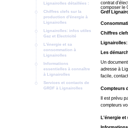
contrat d'éle
Lignairolles détaillées :
composer le 
Chiffres clefs sur la
Grdf Lignairo
production d'énergie à
Lignairolles
Consommation 
Lignairolles: infos utiles
Chiffres clef
Gaz et Electricité
Lignairolles:
L'énergie et sa
consommation à
Les démarche
Lignairolles
Un document
Informations
essentielles à connaître
adresse à Lig
à Lignairolles
facile, conta
Services et contacts de
GRDF à Lignairolles
Compteurs de
Il est prévu 
compteurs vou
L'énergie et
Informations