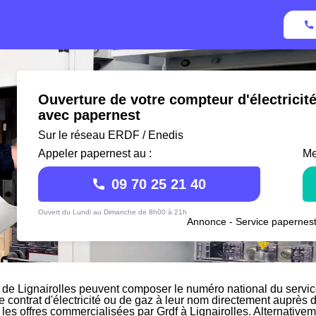
Ouverture de votre compteur d'électricité
avec papernest
Sur le réseau ERDF / Enedis
Appeler papernest au :
Me
09 70 25 21 40
Ouvert du Lundi au Dimanche de 8h00 à 21h
Annonce - Service papernest
 de Lignairolles peuvent composer le numéro national du service
le contrat d'électricité ou de gaz à leur nom directement auprès d
 les offres commercialisées par Grdf à Lignairolles. Alternativeme