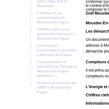
infos utiles Gaz et
s'informer su
le contrat d'
Electricité
composer le 
L'énergie et sa
Grdf Mousti
consommation à
Moustier-En-Fagne
Moustier-En-F
Chiffres clefs sur la
Les démarche
production d'énergie à
Moustier-En-Fagne
Un document
adresse à Mou
Informations
essentielles à connaître
démarche plu
à Moustier-En-Fagne
Consommation et
Compteurs de
utilisation de l'énergie à
Il est prévu 
Moustier-En-Fagne
détaillées :
compteurs vou
Services et contacts de
L'énergie e
GRDF à Moustier-En-
Fagne
Chiffres cle
Informations