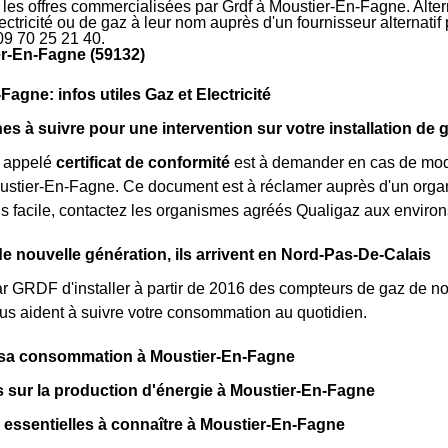
r les offres commercialisées par Grdf à Moustier-En-Fagne. Alte
électricité ou de gaz à leur nom auprès d'un fournisseur alternati
09 70 25 21 40.
er-En-Fagne (59132)
agne: infos utiles Gaz et Electricité
s à suivre pour une intervention sur votre installation de
 appelé
certificat de conformité
est à demander en cas de modi
stier-En-Fagne. Ce document est à réclamer auprès d'un organ
s facile, contactez les organismes agréés Qualigaz aux enviro
 nouvelle génération, ils arrivent en Nord-Pas-De-Calais
par GRDF d'installer à partir de 2016 des compteurs de gaz de 
s aident à suivre votre consommation au quotidien.
t sa consommation à Moustier-En-Fagne
fs sur la production d'énergie à Moustier-En-Fagne
 essentielles à connaître à Moustier-En-Fagne