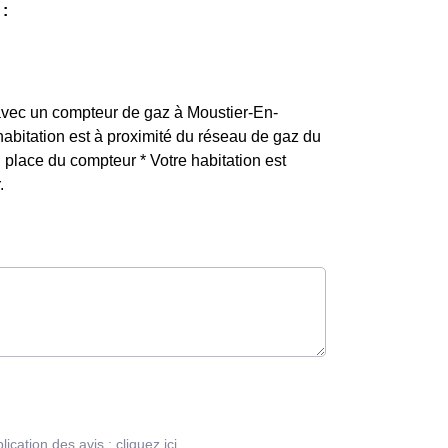
 :
F avec un compteur de gaz à Moustier-En-
e habitation est à proximité du réseau de gaz du
place du compteur * Votre habitation est
.
blication des avis :
cliquez ici