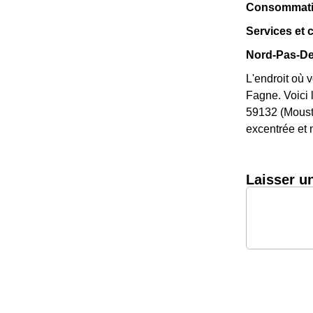
Consommation
Services et
Nord-Pas-De-
L'endroit où 
Fagne. Voici l
59132 (Mousti
excentrée et n
Laisser u