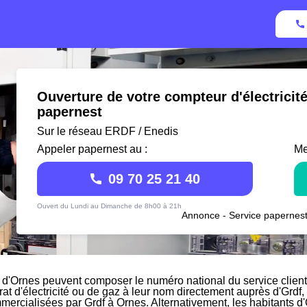
Ouverture de votre compteur d'électricit
papernest
Sur le réseau ERDF / Enedis
Appeler papernest au :
Me
09 70 25 21 40
Ouvert du Lundi au Dimanche de 8h00 à 21h
Annonce - Service papernest
 d'Ornes peuvent composer le numéro national du service client 
rat d'électricité ou de gaz à leur nom directement auprès d'Grdf, 
mercialisées par Grdf à Ornes. Alternativement, les habitants d'O