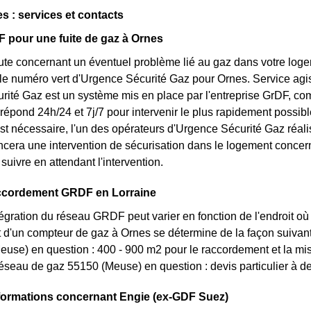
 : services et contacts
 pour une fuite de gaz à Ornes
te concernant un éventuel problème lié au gaz dans votre logeme
 le numéro vert d'Urgence Sécurité Gaz pour Ornes. Service agis
rité Gaz est un système mis en place par l'entreprise GrDF, c
répond 24h/24 et 7j/7 pour intervenir le plus rapidement possib
est nécessaire, l'un des opérateurs d'Urgence Sécurité Gaz réali
ancera une intervention de sécurisation dans le logement concer
 suivre en attendant l'intervention.
ccordement GRDF en Lorraine
ntégration du réseau GRDF peut varier en fonction de l'endroit où v
d'un compteur de gaz à Ornes se détermine de la façon suivante 
use) en question : 400 - 900 m2 pour le raccordement et la mis
éseau de gaz 55150 (Meuse) en question : devis particulier à 
formations concernant Engie (ex-GDF Suez)