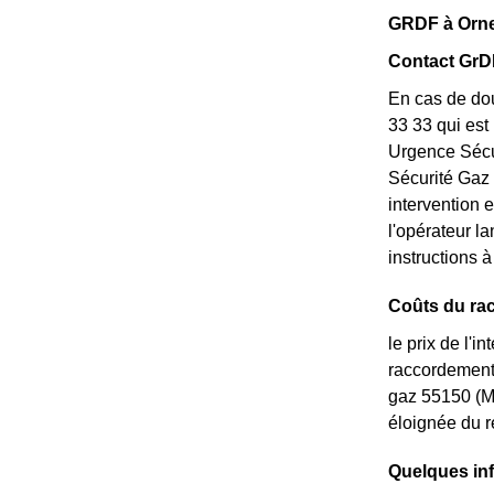
GRDF à Ornes
Contact GrDF
En cas de dou
33 33 qui est
Urgence Sécu
Sécurité Gaz 
intervention 
l'opérateur l
instructions à
Coûts du ra
le prix de l'i
raccordement 
gaz 55150 (Me
éloignée du r
Quelques in