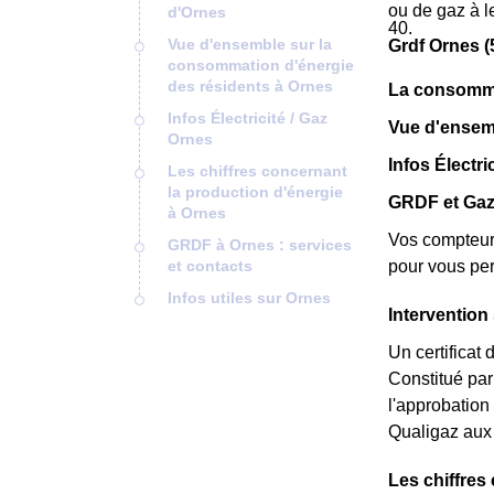
ou de gaz à l
d'Ornes
40.
Vue d'ensemble sur la
Grdf Ornes (
consommation d'énergie
des résidents à Ornes
La consomma
Infos Électricité / Gaz
Vue d'ensem
Ornes
Infos Électri
Les chiffres concernant
la production d'énergie
GRDF et Gaz
à Ornes
Vos compteur
GRDF à Ornes : services
et contacts
pour vous per
Infos utiles sur Ornes
Intervention
Un certificat
Constitué par 
l'approbation
Qualigaz aux
Les chiffres