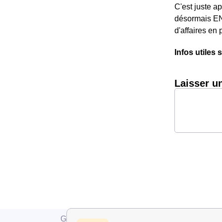
C'est juste a
désormais ENG
d'affaires en 
Infos utiles 
Laisser u
Grdf
Meuse
Ornes