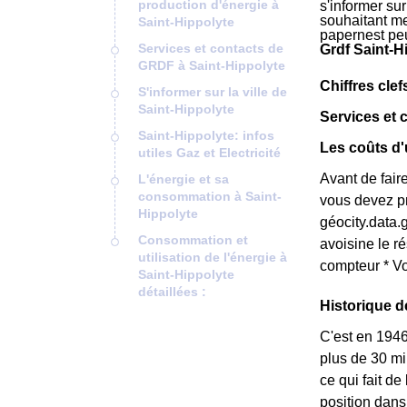
production d'énergie à
s'informer su
souhaitant met
Saint-Hippolyte
papernest pe
Services et contacts de
Grdf Saint-H
GRDF à Saint-Hippolyte
Chiffres clef
S'informer sur la ville de
Saint-Hippolyte
Services et 
Saint-Hippolyte: infos
Les coûts d'
utiles Gaz et Electricité
Avant de fai
L'énergie et sa
consommation à Saint-
vous devez pr
Hippolyte
géocity.data.g
Consommation et
avoisine le r
utilisation de l'énergie à
compteur * Vo
Saint-Hippolyte
détaillées :
Historique d
C'est en 1946
plus de 30 mi
ce qui fait d
position dans