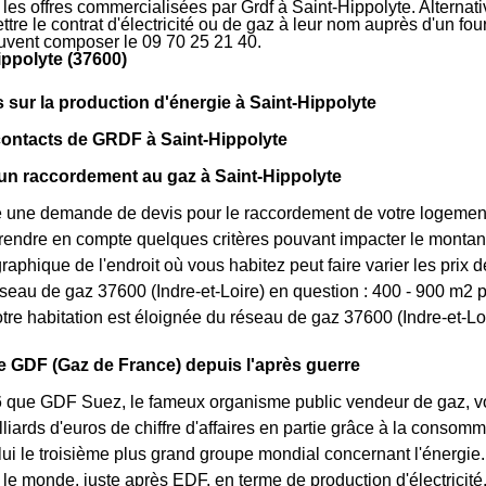
r les offres commercialisées par Grdf à Saint-Hippolyte. Alternat
tre le contrat d'électricité ou de gaz à leur nom auprès d'un four
uvent composer le 09 70 25 21 40.
ippolyte (37600)
s sur la production d'énergie à Saint-Hippolyte
contacts de GRDF à Saint-Hippolyte
un raccordement au gaz à Saint-Hippolyte
re une demande de devis pour le raccordement de votre logeme
endre en compte quelques critères pouvant impacter le montant d
raphique de l'endroit où vous habitez peut faire varier les prix d
éseau de gaz 37600 (Indre-et-Loire) en question : 400 - 900 m2 
tre habitation est éloignée du réseau de gaz 37600 (Indre-et-Loi
e GDF (Gaz de France) depuis l'après guerre
 que GDF Suez, le fameux organisme public vendeur de gaz, voit
lliards d'euros de chiffre d'affaires en partie grâce à la consomm
e lui le troisième plus grand groupe mondial concernant l'énerg
 le monde, juste après EDF, en terme de production d'électricité