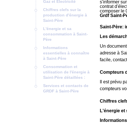
Gaz et Electricité
s'informer su
contrat d'éle
Chiffres clefs sur la
composer le 
production d'énergie à
Grdf Saint-P
Saint-Père
Saint-Père: i
L'énergie et sa
consommation à Saint-
Les démarche
Père
Un document
Informations
adresse à Sai
essentielles à connaître
à Saint-Père
facile, conta
Consommation et
utilisation de l'énergie à
Compteurs de
Saint-Père détaillées :
Il est prévu 
Services et contacts de
compteurs vou
GRDF à Saint-Père
Chiffres clef
L'énergie et
Informations