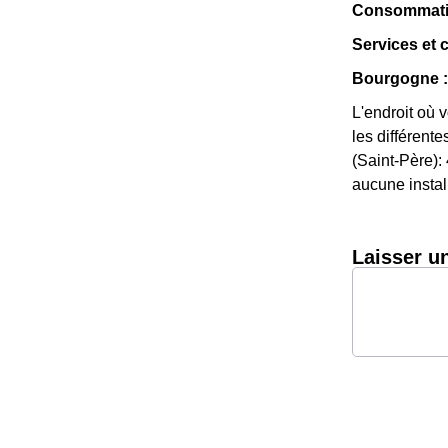
Consommation 
Services et 
Bourgogne :
L'endroit où 
les différente
(Saint-Père):
aucune install
Laisser u