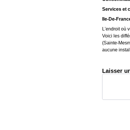
Services et
Ile-De-Franc
L'endroit où 
Voici les diff
(Sainte-Mesme
aucune install
Laisser u