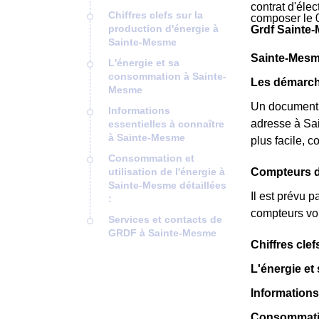
contrat d'éle
Chiffres clefs sur la
composer le 
production d'énergie à
Grdf Sainte
Sainte-Mesme
Sainte-Mesme:
L'énergie et sa
consommation à Sainte-
Les démarche
Mesme
Un document
Informations
adresse à Sa
essentielles à connaître
à Sainte-Mesme
plus facile, 
Consommation et
utilisation de l'énergie à
Compteurs de
Sainte-Mesme détaillées
Il est prévu 
:
compteurs vou
Services et contacts de
GRDF à Sainte-Mesme
Chiffres cle
L'énergie e
Informations
Consommation