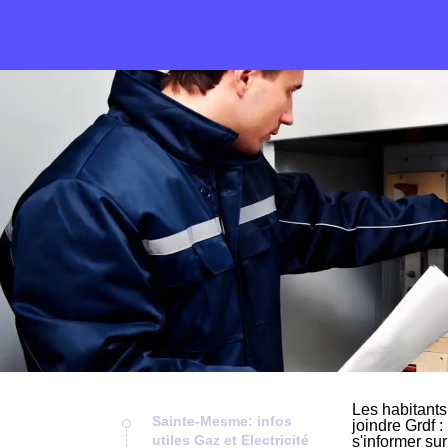
Les habitants
Sainte-Mesme: infos
joindre Grdf :
utiles Gaz et Electricité
s'informer su