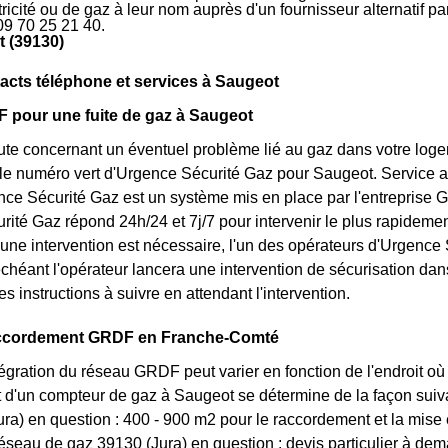
ctricité ou de gaz à leur nom auprès d'un fournisseur alternatif 
09 70 25 21 40.
 (39130)
cts téléphone et services à Saugeot
 pour une fuite de gaz à Saugeot
te concernant un éventuel problème lié au gaz dans votre logeme
 le numéro vert d'Urgence Sécurité Gaz pour Saugeot. Service 
ce Sécurité Gaz est un système mis en place par l'entreprise 
ité Gaz répond 24h/24 et 7j/7 pour intervenir le plus rapideme
 une intervention est nécessaire, l'un des opérateurs d'Urgence S
chéant l'opérateur lancera une intervention de sécurisation da
es instructions à suivre en attendant l'intervention.
ccordement GRDF en Franche-Comté
ntégration du réseau GRDF peut varier en fonction de l'endroit où v
d'un compteur de gaz à Saugeot se détermine de la façon suivan
ra) en question : 400 - 900 m2 pour le raccordement et la mise 
éseau de gaz 39130 (Jura) en question : devis particulier à dem