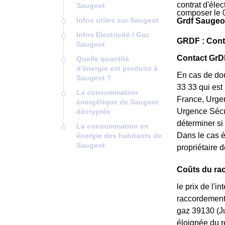
contrat d'éle
Saugeot
composer le 
Infos utiles sur Saugeot
Grdf Saugeot
Infos Électricité / Gaz
GRDF : Conta
Saugeot
Contact GrDF
Quelle quantité
d'énergie est produite à
En cas de dou
Saugeot ?
33 33 qui est
La consommation
France, Urgen
énergétique de Saugeot
Urgence Sécur
décryptée
déterminer si
La consommation en
Dans le cas é
énergie des habitants de
Saugeot
propriétaire d
Coûts du ra
le prix de l'i
raccordement 
gaz 39130 (Ju
éloignée du r