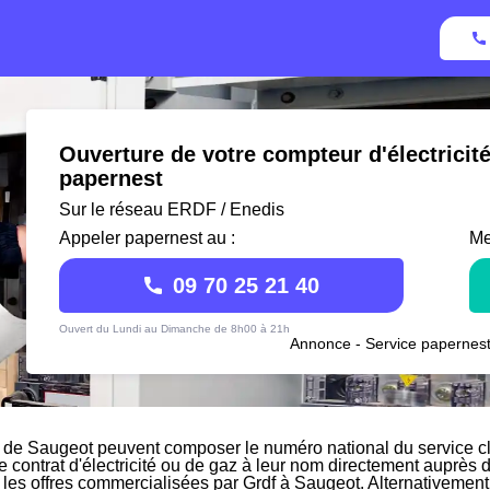
Ouverture de votre compteur d'électricit
papernest
Sur le réseau ERDF / Enedis
Appeler papernest au :
Me
09 70 25 21 40
Ouvert du Lundi au Dimanche de 8h00 à 21h
Annonce - Service papernest
 de Saugeot peuvent composer le numéro national du service cli
le contrat d'électricité ou de gaz à leur nom directement auprès d
r les offres commercialisées par Grdf à Saugeot. Alternativement