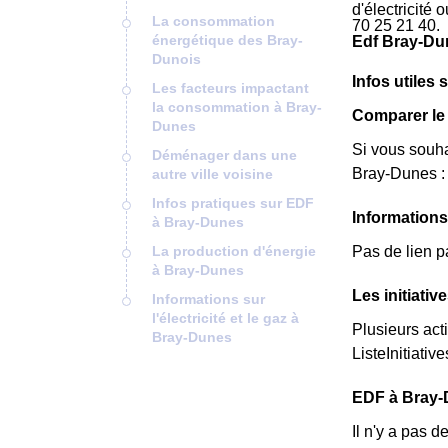
d'électricité
La consommation
70 25 21 40.
énergétique des Bray-
Edf Bray-Du
Dunois
Infos utiles 
Les facteurs impactant
la consommation à Bray-
Comparer le 
Dunes
Si vous souha
Déménager dans une
Bray-Dunes : 
autre ville voisine
Infos pratiques sur EDF
Information
à Bray-Dunes
La production d'énergie
Pas de lien p
à Bray-Dunes
Les initiati
Informations sur
l'électricité et le gaz à
Plusieurs act
Bray-Dunes
ListeInitiative
EDF à Bray-Du
Il n'y a pas 