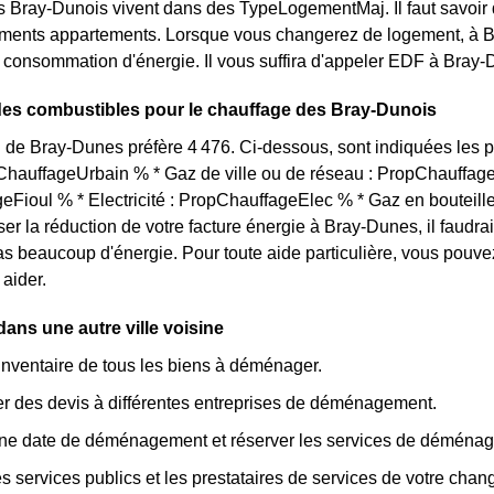
s Bray-Dunois vivent dans des TypeLogementMaj. Il faut savoir 
ments appartements. Lorsque vous changerez de logement, à Br
 consommation d'énergie. Il vous suffira d'appeler EDF à Bray
des combustibles pour le chauffage des Bray-Dunois
 de Bray-Dunes préfère 4 476. Ci-dessous, sont indiquées les 
pChauffageUrbain % * Gaz de ville ou de réseau : PropChauffag
Fioul % * Electricité : PropChauffageElec % * Gaz en bouteill
ser la réduction de votre facture énergie à Bray-Dunes, il faudra
 beaucoup d'énergie. Pour toute aide particulière, vous pouv
 aider.
ns une autre ville voisine
inventaire de tous les biens à déménager.
 des devis à différentes entreprises de déménagement.
une date de déménagement et réserver les services de déména
les services publics et les prestataires de services de votre cha