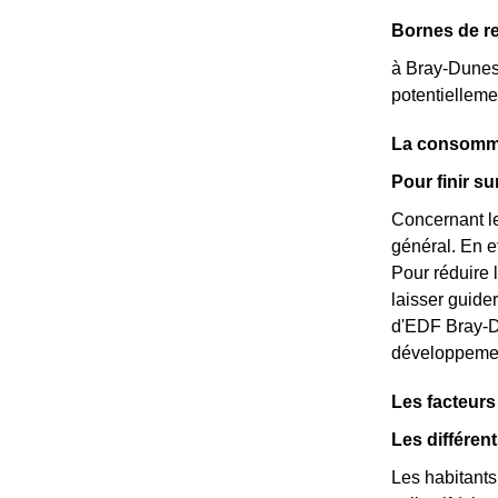
Bornes de re
à Bray-Dunes,
potentielleme
La consomma
Pour finir s
Concernant le
général. En e
Pour réduire 
laisser guide
d'EDF Bray-Du
développemen
Les facteur
Les différen
Les habitants