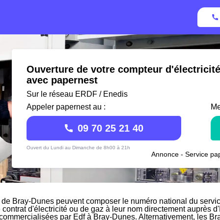
Ouverture de votre compteur d'électricit
avec papernest
Sur le réseau ERDF / Enedis
Appeler papernest au :
Me
09 70 25 21 40
Ouvert du Lundi au Dimanche de 8h00 à 21h
Annonce - Service pap
 de Bray-Dunes peuvent composer le numéro national du service
e contrat d'électricité ou de gaz à leur nom directement auprès d'
s commercialisées par Edf à Bray-Dunes. Alternativement, les Br