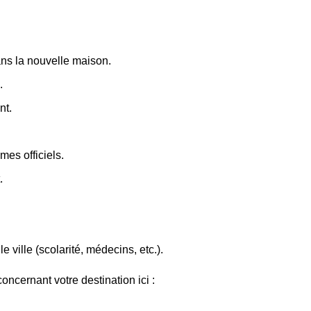
dans la nouvelle maison.
.
nt.
es officiels.
.
e ville (scolarité, médecins, etc.).
ncernant votre destination ici :