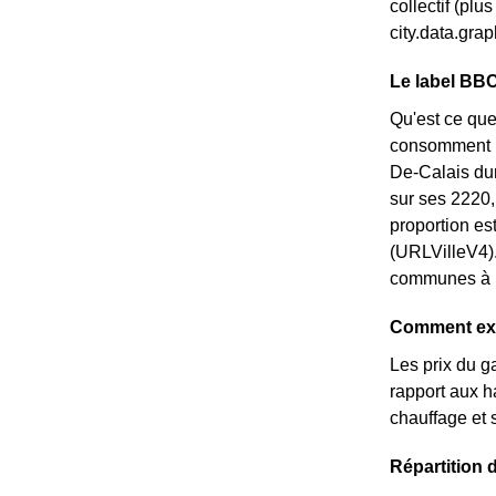
collectif (pl
city.data.gr
Le label BBC
Qu'est ce que
consomment pe
De-Calais dur
sur ses 2220
proportion e
(URLVilleV4).
communes à pr
Comment exp
Les prix du g
rapport aux ha
chauffage et 
Répartition