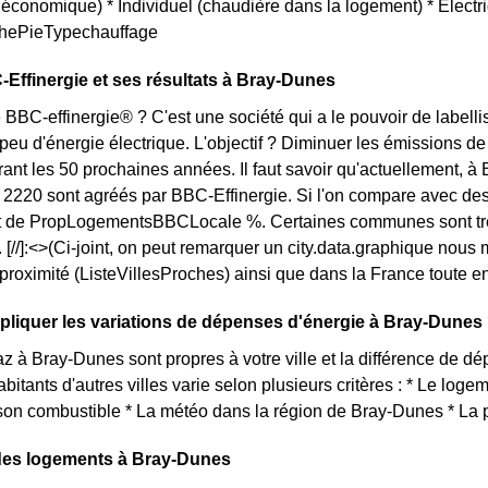
us économique) * Individuel (chaudière dans la logement) * Elec
aphePieTypechauffage
-Effinergie et ses résultats à Bray-Dunes
 BBC-effinergie® ? C'est une société qui a le pouvoir de labelli
u d'énergie électrique. L'objectif ? Diminuer les émissions de 
ant les 50 prochaines années. Il faut savoir qu'actuellement, à
, 2220 sont agréés par BBC-Effinergie. Si l'on compare avec d
st de PropLogementsBBCLocale %. Certaines communes sont trè
 [//]:<>(Ci-joint, on peut remarquer un city.data.graphique nous
oximité (ListeVillesProches) ainsi que dans la France toute en
liquer les variations de dépenses d'énergie à Bray-Dunes
az à Bray-Dunes sont propres à votre ville et la différence de 
bitants d'autres villes varie selon plusieurs critères : * Le log
son combustible * La météo dans la région de Bray-Dunes * La p
 des logements à Bray-Dunes