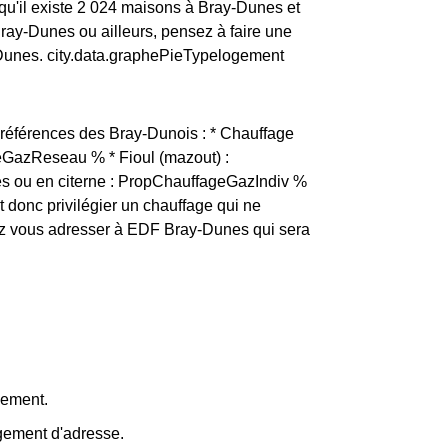
qu'il existe 2 024 maisons à Bray-Dunes et
ay-Dunes ou ailleurs, pensez à faire une
-Dunes. city.data.graphePieTypelogement
préférences des Bray-Dunois : * Chauffage
eGazReseau % * Fioul (mazout) :
es ou en citerne : PropChauffageGazIndiv %
it donc privilégier un chauffage qui ne
ez vous adresser à EDF Bray-Dunes qui sera
gement.
ngement d'adresse.