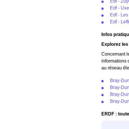
Edf - Zu
Edf - Ux
Edf - Le
Edf - Lef
Infos pratiq
Explorez les
Concernant l
informations 
au réseau éle
Bray-Dun
Bray-Dun
Bray-Dun
Bray-Dun
ERDF : toute