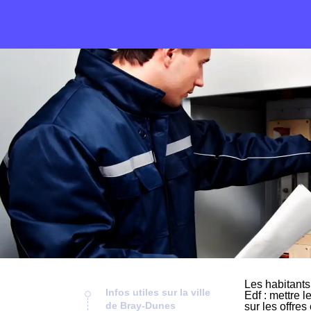
Les habitants
Infos utiles sur la ville
Edf : mettre l
de Bray-Dunes
sur les offre