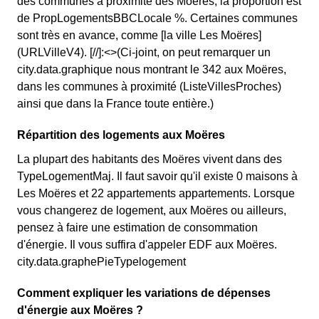
des communes à proximité des Moëres, la proportion est
de PropLogementsBBCLocale %. Certaines communes
sont très en avance, comme [la ville Les Moëres]
(URLVilleV4). [//]:<>(Ci-joint, on peut remarquer un
city.data.graphique nous montrant le 342 aux Moëres,
dans les communes à proximité (ListeVillesProches)
ainsi que dans la France toute entière.)
Répartition des logements aux Moëres
La plupart des habitants des Moëres vivent dans des
TypeLogementMaj. Il faut savoir qu'il existe 0 maisons à
Les Moëres et 22 appartements appartements. Lorsque
vous changerez de logement, aux Moëres ou ailleurs,
pensez à faire une estimation de consommation
d'énergie. Il vous suffira d'appeler EDF aux Moëres.
city.data.graphePieTypelogement
Comment expliquer les variations de dépenses
d'énergie aux Moëres ?