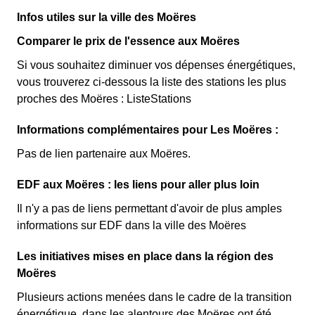
Cette option n'est plus disponible et ne concerne que les
les 100 premiers KWh de chaque mois sont moins
Infos utiles sur la ville des Moëres
clients habitants des Moëres l'ayant choisie avant 1998.
chers, et permettent ainsi de réduire sa facture
Elle différencie deux tarifs : pendant 22 jours le prix de
Comparer le prix de l'essence aux Moëres
d'électricité si l'on fait attention à sa consommation aux
l'électricité est quatre fois plus cher, tandis que tous les
Si vous souhaitez diminuer vos dépenses énergétiques,
Moëres. Ce tarif existe chez la plupart des fournisseurs
autres jours de l'année, le prix est 20% moins cher par
vous trouverez ci-dessous la liste des stations les plus
d'électricité de France et est disponible pour les
rapport au tarif normal aux Moëres. ⚡💸
proches des Moëres : ListeStations
habitants des Moëres éligibles. 💡🏠
Informations complémentaires pour Les Moëres :
Pas de lien partenaire aux Moëres.
EDF aux Moëres : les liens pour aller plus loin
Il n'y a pas de liens permettant d'avoir de plus amples
informations sur EDF dans la ville des Moëres
Les initiatives mises en place dans la région des
Moëres
Plusieurs actions menées dans le cadre de la transition
énergétique, dans les alentours des Moëres ont été