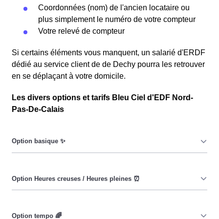
Coordonnées (nom) de l'ancien locataire ou
plus simplement le numéro de votre compteur
Votre relevé de compteur
Si certains éléments vous manquent, un salarié d'ERDF
dédié au service client de de Dechy pourra les retrouver
en se déplaçant à votre domicile.
Les divers options et tarifs Bleu Ciel d'EDF Nord-
Pas-De-Calais
Le prix du KiloWatt heure est fixe : il ne dépend ni de la
date, ni de l'heure, que ce soit en à Dechy ou ailleurs. 💡
Pendant les heures creuses (8h/jour), le prix facturé en à
Dechy est réduit. ⚡