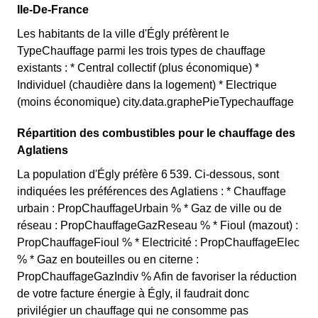
Ile-De-France
Les habitants de la ville d'Égly préfèrent le
TypeChauffage parmi les trois types de chauffage
existants : * Central collectif (plus économique) *
Individuel (chaudière dans la logement) * Electrique
(moins économique) city.data.graphePieTypechauffage
Répartition des combustibles pour le chauffage des
Aglatiens
La population d'Égly préfère 6 539. Ci-dessous, sont
indiquées les préférences des Aglatiens : * Chauffage
urbain : PropChauffageUrbain % * Gaz de ville ou de
réseau : PropChauffageGazReseau % * Fioul (mazout) :
PropChauffageFioul % * Electricité : PropChauffageElec
% * Gaz en bouteilles ou en citerne :
PropChauffageGazIndiv % Afin de favoriser la réduction
de votre facture énergie à Égly, il faudrait donc
privilégier un chauffage qui ne consomme pas