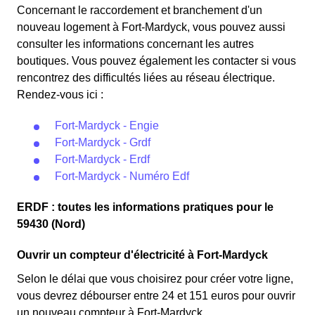
fait attention à sa consommation à Fort-Mardyck. Ce tarif
l'électricité est quatre fois plus cher, tandis que tous les
Concernant le raccordement et branchement d'un
existe chez la plupart des fournisseurs d'électricité de
autres jours de l'année, le prix est 20% moins cher par
nouveau logement à Fort-Mardyck, vous pouvez aussi
France et est disponible pour les Fort-Mardyckois
rapport au tarif normal à Fort-Mardyck. ⚡💸
consulter les informations concernant les autres
éligibles. 💡🏠
boutiques. Vous pouvez également les contacter si vous
rencontrez des difficultés liées au réseau électrique.
Rendez-vous ici :
Fort-Mardyck - Engie
Fort-Mardyck - Grdf
Fort-Mardyck - Erdf
Fort-Mardyck - Numéro Edf
ERDF : toutes les informations pratiques pour le
59430 (Nord)
Ouvrir un compteur d'électricité à Fort-Mardyck
Selon le délai que vous choisirez pour créer votre ligne,
vous devrez débourser entre 24 et 151 euros pour ouvrir
un nouveau compteur à Fort-Mardyck.