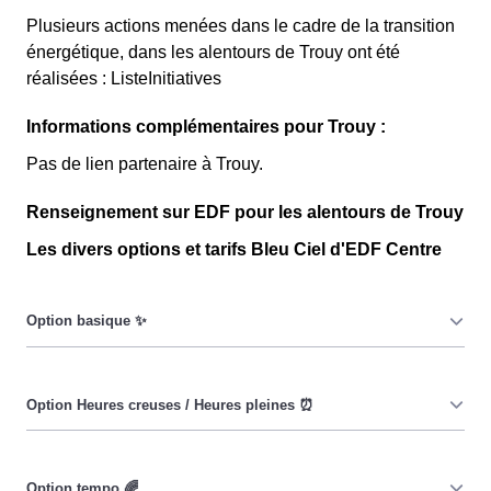
Plusieurs actions menées dans le cadre de la transition
énergétique, dans les alentours de Trouy ont été
réalisées : ListeInitiatives
Informations complémentaires pour Trouy :
Pas de lien partenaire à Trouy.
Renseignement sur EDF pour les alentours de Trouy
Les divers options et tarifs Bleu Ciel d'EDF Centre
Le prix du KiloWatt heure est fixe : il ne dépend ni de la
date, ni de l'heure, que ce soit en à Trouy ou ailleurs. 💡
Pendant les heures creuses (8h/jour), le prix facturé en à
Trouy est réduit. ⚡